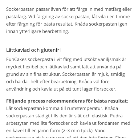
Sockerpastan passar även för att färga in med matfärg eller
pastafärg. Vid färgning av sockerpastan, låt vila i en timme
efter färgning för bästa resultat. Knåda sockerpastan igen
innan ytterligare bearbetning.
Lättkavlad och glutenfri
FunCakes sockerpasta i vit färg med utsökt vaniljsmak är
mycket flexibel och lättkavlad samt lätt att använda på
grund av sin fina struktur. Sockerpastan är mjuk, smidig
och härdar helt efter bearbetning. Knåda väl före
användning och kavla ut på ett tunt lager florsocker.
Följande process rekommenderas för bästa resultat
:
Låt sockerpastan komma till rumstemperatur. Knåda
sockerpastan stadigt tills den är slät och elastisk. Pudra
arbetsytan med lite florsocker och kavla ut fondanten med
en kavel till en jämn form (2-3 mm tjock). Vänd
sockerpastan ett kvarts varv så att den inte fastnar. Finns