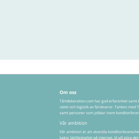
Om oss
Tårtdekoration.com har god erfarenhet samt k
nätet och logistik av färskvaror. Tanken med
samt personer som jobbar inom konditoribrans
Vår ambition
Vår ambition är att utveckla konditoribransche
kakor lättillgängligt på internet. Vi vill göra 