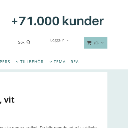
Logga in
(0)
PERS
TILLBEHÖR
TEMA
REA
 vit
bevaka denna artikel. Du blir meddelad när artikeln