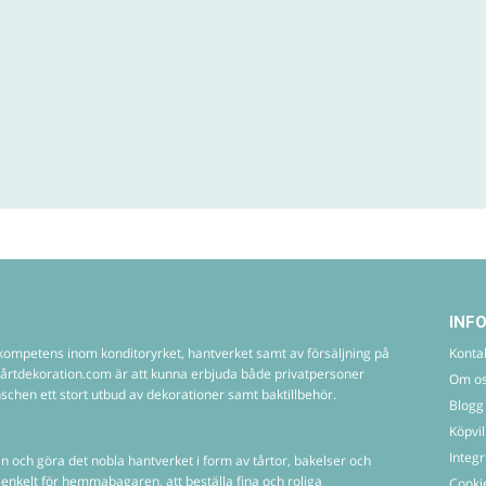
INF
ompetens inom konditoryrket, hantverket samt av försäljning på
Konta
 Tårtdekoration.com är att kunna erbjuda både privatpersoner
Om o
chen ett stort utbud av dekorationer samt baktillbehör.
Blogg
Köpvil
Integr
n och göra det nobla hantverket i form av tårtor, bakelser och
det enkelt för hemmabagaren, att beställa fina och roliga
Cookie