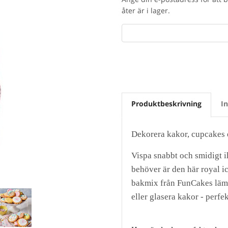
åter är i lager.
Produktbeskrivning
I
Dekorera kakor, cupcakes e
Vispa snabbt och smidigt i
behöver är den här royal ic
bakmix från FunCakes lämpl
eller glasera kakor - perfe