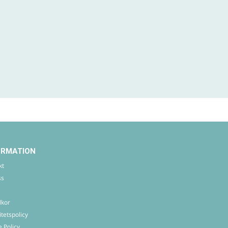
ORMATION
kt
ss
lkor
itetspolicy
 Policy