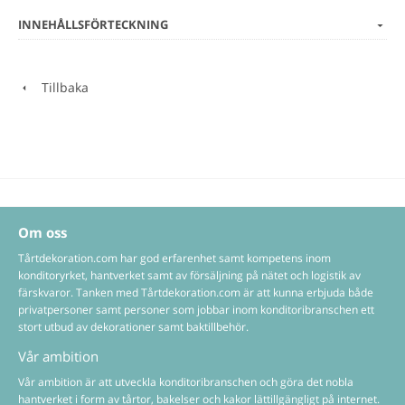
INNEHÅLLSFÖRTECKNING
Tillbaka
Om oss
Tårtdekoration.com har god erfarenhet samt kompetens inom
konditoryrket, hantverket samt av försäljning på nätet och logistik av
färskvaror. Tanken med Tårtdekoration.com är att kunna erbjuda både
privatpersoner samt personer som jobbar inom konditoribranschen ett
stort utbud av dekorationer samt baktillbehör.
Vår ambition
Vår ambition är att utveckla konditoribranschen och göra det nobla
hantverket i form av tårtor, bakelser och kakor lättillgängligt på internet.