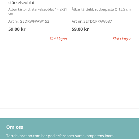
stärkelseoblat
Ätbar tårtbild, stärkelseoblat 14.8x21
Ätbar tårtbild, sockerpasta Ø 15.5 cm
cm
Art nr. SEDKWFPAW152
Art nr. SETDCPPAW087
59,00 kr
59,00 kr
Slut i lager
Slut i lager
Om oss
Tårtdekoration.com har god erfarenhet samt kompetens inom