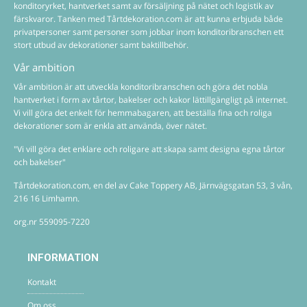
konditoryrket, hantverket samt av försäljning på nätet och logistik av
färskvaror. Tanken med Tårtdekoration.com är att kunna erbjuda både
privatpersoner samt personer som jobbar inom konditoribranschen ett
stort utbud av dekorationer samt baktillbehör.
Vår ambition
Vår ambition är att utveckla konditoribranschen och göra det nobla
hantverket i form av tårtor, bakelser och kakor lättillgängligt på internet.
Vi vill göra det enkelt för hemmabagaren, att beställa fina och roliga
dekorationer som är enkla att använda, över nätet.
"Vi vill göra det enklare och roligare att skapa samt designa egna tårtor
och bakelser"
Tårtdekoration.com, en del av Cake Toppery AB, Järnvägsgatan 53, 3 vån,
216 16 Limhamn.
org.nr 559095-7220
INFORMATION
Kontakt
Om oss